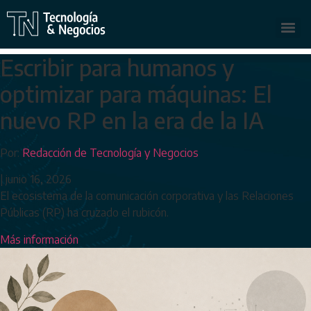
Escribir para humanos y
optimizar para máquinas: El
nuevo RP en la era de la IA
Por:
Redacción de Tecnología y Negocios
|
junio 16, 2026
El ecosistema de la comunicación corporativa y las Relaciones
Públicas (RP) ha cruzado el rubicón.
Más información