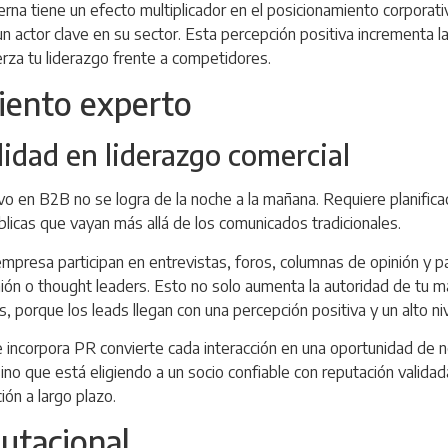
rna tiene un efecto multiplicador en el posicionamiento corporativ
 actor clave en su sector. Esta percepción positiva incrementa l
erza tu liderazgo frente a competidores.
miento experto
ilidad en liderazgo comercial
o en B2B no se logra de la noche a la mañana. Requiere planificaci
blicas que vayan más allá de los comunicados tradicionales.
empresa participan en entrevistas, foros, columnas de opinión y p
nión o
thought leaders
. Esto no solo aumenta la autoridad de tu m
s, porque los leads llegan con una percepción positiva y un alto ni
 incorpora PR convierte cada interacción en una oportunidad de ne
ino que está eligiendo a un socio confiable con reputación validad
ción a largo plazo.
utacional