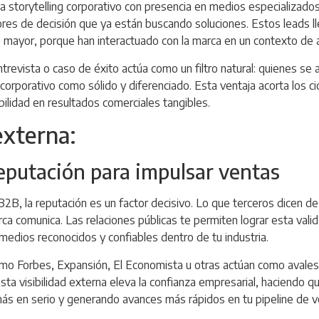
storytelling corporativo con presencia en medios especializados 
res de decisión que ya están buscando soluciones. Estos leads ll
mayor, porque han interactuado con la marca en un contexto de au
trevista o caso de éxito actúa como un filtro natural: quienes se
orporativo como sólido y diferenciado. Esta ventaja acorta los ci
ibilidad en resultados comerciales tangibles.
 externa:
reputación para impulsar ventas
B2B, la reputación es un factor decisivo. Lo que terceros dicen d
ca comunica. Las relaciones públicas te permiten lograr esta vali
medios reconocidos y confiables dentro de tu industria.
como
Forbes
,
Expansión
,
El Economista
u
otras
actúan como avales d
ta visibilidad externa eleva la confianza empresarial, haciendo 
s en serio y generando avances más rápidos en tu pipeline de v