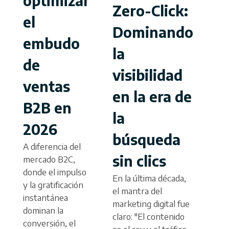
optimizar
Zero-Click:
¿
el
Dominando
f
embudo
la
l
de
visibilidad
2
ventas
en la era de
a
B2B en
la
d
2026
búsqueda
s
A diferencia del
sin clics
R
mercado B2C,
donde el impulso
En la última década,
e
y la gratificación
el mantra del
instantánea
d
marketing digital fue
dominan la
claro: "El contenido
a
conversión, el
es el rey y el tráfico