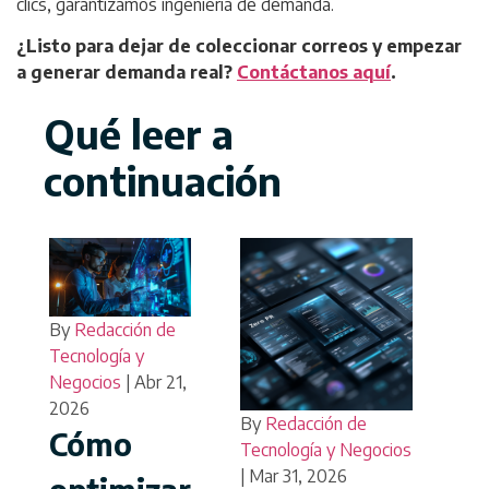
clics, garantizamos ingeniería de demanda.
¿Listo para dejar de coleccionar correos y empezar
a generar demanda real?
Contáctanos aquí
.
Qué leer a
continuación
By
Redacción de
Tecnología y
Negocios
|
Abr 21,
2026
By
Redacción de
By
Cómo
Tecnología y Negocios
Tec
|
Mar 31, 2026
|
Ma