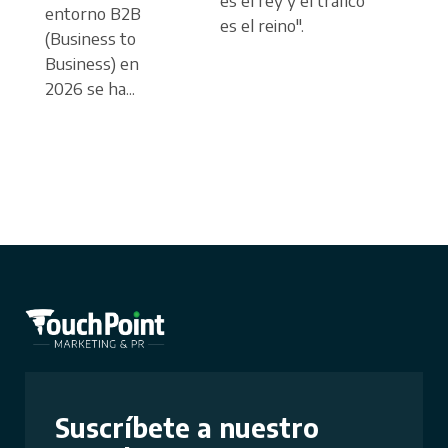
entorno B2B
es el reino".
A m
(Business to
déc
Business) en
dig
2026 se ha...
su 
más
que
cre
exp
Suscríbete a nuestro