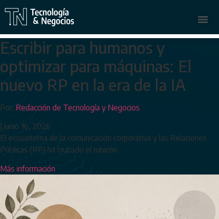
Escribir para humanos y
optimizar para máquinas: El
nuevo RP en la era de la IA
Por:
Redacción de Tecnología y Negocios
|
junio 16, 2026
El ecosistema de la comunicación corporativa y las Relaciones
Públicas (RP) ha cruzado el rubicón.
Más información